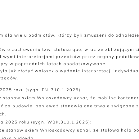
m dla wielu podmiotów, którzy byli zmuszeni do odnalez
 o zachowaniu tzw. statusu quo, wraz ze zbliżającym si
żliwymi interpretacjami przepisów przez organy podatko
e były w poprzednich latach opodatkowywane.
ła już złożyć wniosek o wydanie interpretacji indywidual
rządów.
 2025 roku (sygn. FN-310.1.2025):
 ze stanowiskiem Wnioskodawcy uznał, że mobilne konten
ać za budowlę, ponieważ stanowią one trwale związane 
ch.
nia 2025 roku (sygn. WBK.310.1.2025):
 ze stanowiskiem Wnioskodawcy uznał, że stalowa hala po
 jako budowla.