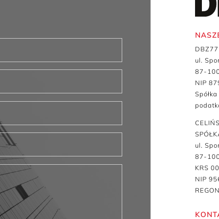
NASZ
DBZ77 
ul. Sp
87-100
NIP 8
Spółka
podatk
CELIŃ
SPÓŁK
ul. Sp
87-100
KRS 0
NIP 9
REGON
KONT