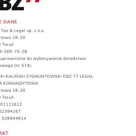
E DANE
Tax & Legal sp. z o.o.
ortowa 18-20
 Toruń
79-269-75-28
 uprawniona do wykonywania doradztwa
owego (nr 574).
SKI KALIŃSKI ZYGMUNTOWSKI DBZ 77 LEGAL
A KOMANDYTOWA
ortowa 18-20
 Toruń
001111612
562394167
 528944614
AKT