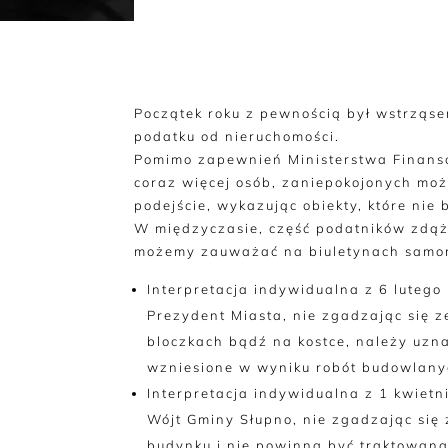
Początek roku z pewnością był wstrząse
podatku od nieruchomości.
Pomimo zapewnień Ministerstwa Finansów
coraz więcej osób, zaniepokojonych mo
podejście, wykazując obiekty, które ni
W międzyczasie, część podatników zdąży
możemy zauważać na biuletynach samo
Interpretacja indywidualna z 6 lutego
Prezydent Miasta, nie zgadzając się
bloczkach bądź na kostce, należy uzn
wzniesione w wyniku robót budowlany
Interpretacja indywidualna z 1 kwiet
Wójt Gminy Słupno, nie zgadzając się
budynku i nie powinna być traktowana