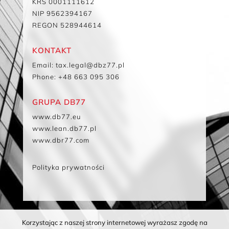
KRS 0001111612
NIP 9562394167
REGON 528944614
KONTAKT
Email: tax.legal@dbz77.pl
Phone: +48 663 095 306
GRUPA DB77
www.db77.eu
www.lean.db77.pl
www.dbr77.com
Polityka prywatności
Korzystając z naszej strony internetowej wyrażasz zgodę na